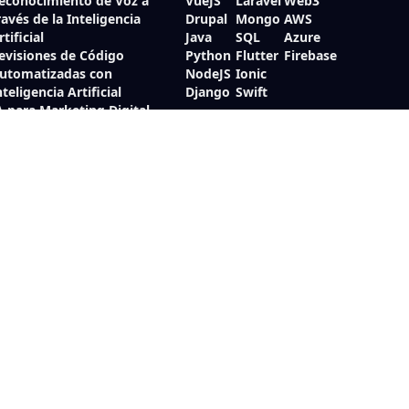
econocimiento de Voz a
VueJS
Laravel
Web3
ravés de la Inteligencia
Drupal
Mongo
AWS
rtificial
Java
SQL
Azure
evisiones de Código
Python
Flutter
Firebase
utomatizadas con
NodeJS
Ionic
nteligencia Artificial
Django
Swift
A para Marketing Digital
btención de Datos por
nteligencia Artificial
oz a tus Aplicaciones
ediante Inteligencia
rtificial
onsultoría de Vanguardia en
nteligencia Artificial