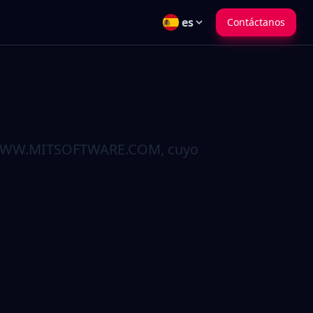
es
Contáctanos
WW.MITSOFTWARE.COM
, cuyo