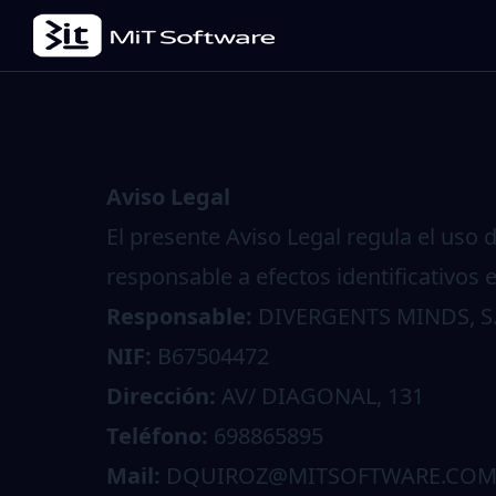
Aviso Legal
El presente Aviso Legal regula el uso d
responsable a efectos identificativos e
Responsable:
DIVERGENTS MINDS, S.
NIF:
B67504472
Dirección:
AV/ DIAGONAL, 131
Teléfono:
698865895
Mail:
DQUIROZ@MITSOFTWARE.CO