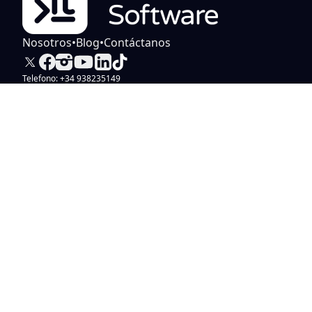
Nosotros
•
Blog
•
Contáctanos
Telefono: +34 938235149
Política de privacidad
Aviso legal
Póliticas de cookies
MiTSoftware.com 1989 - 2026 ©