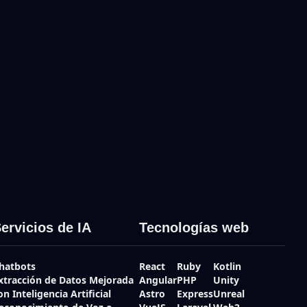
ervicios de IA
Tecnologías web
hatbots
React
Ruby
Kotlin
xtracción de Datos Mejorada
Angular
PHP
Unity
on Inteligencia Artificial
Astro
Express
Unreal