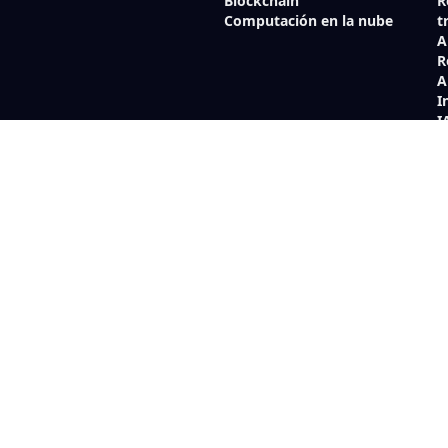
Blockchain
R
Computación en la nube
t
A
R
A
I
I
O
I
V
m
A
C
I