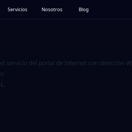
Servicios
Nosotros
Blog
el servicio del portal de Internet con dirección
W
s:
L.
M