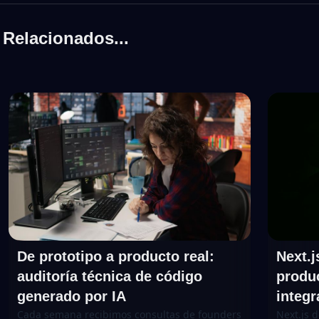
Relacionados...
De prototipo a producto real:
Next.j
auditoría técnica de código
produ
generado por IA
integ
Cada semana recibimos consultas de founders
Next.js 