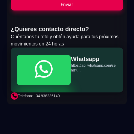
Enviar
¿Quieres contacto directo?
Cuéntanos tu reto y obtén ayuda para tus próximos
movimientos en 24 horas
Whatsapp
https://api.whatsapp.com/se
nd?
phone=+34698865895&text
=Hi!%20MiTSoftware.com
Telefono: +34 938235149