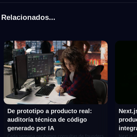
Relacionados...
De prototipo a producto real:
Next.j
auditoría técnica de código
produ
generado por IA
integ
Cada semana recibimos consultas de founders
Next.js 