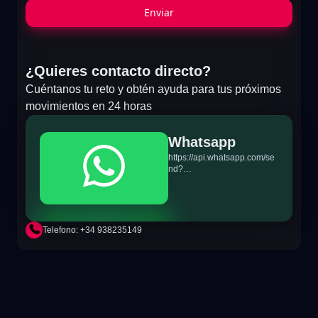
Enviar
¿Quieres contacto directo?
Cuéntanos tu reto y obtén ayuda para tus próximos
movimientos en 24 horas
Whatsapp
https://api.whatsapp.com/se
nd?
phone=+34698865895&text
=Hi!%20MiTSoftware.com
Telefono: +34 938235149