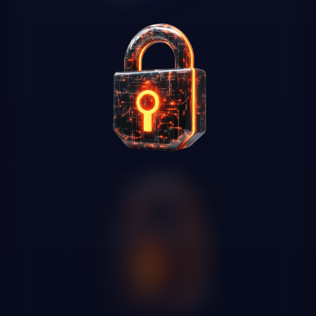
Cumplimiento normativo y
seguridad (ISO 27001, ENS,
GDPR)
Implementamos controles de seguridad, escaneo de
vulnerabilidades en contenedores y auditorías de
configuración para que tu infraestructura cumpla con los
estándares normativos de sectores regulados.