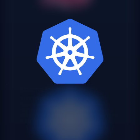
Kubernetes multiclúster y
namespaces por equipo
Gestionamos arquitecturas Kubernetes complejas con
múltiples clústeres, namespaces aislados por equipo y
políticas de red que garantizan la separación de entornos
en organizaciones grandes.