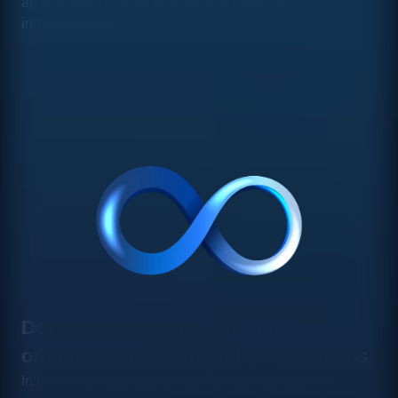
aplicaciones críticas incluso ante fallos de
infraestructura.
DevOps a escala para grandes
organizaciones con múltiples equipos
Implementamos plataformas DevOps capaces de