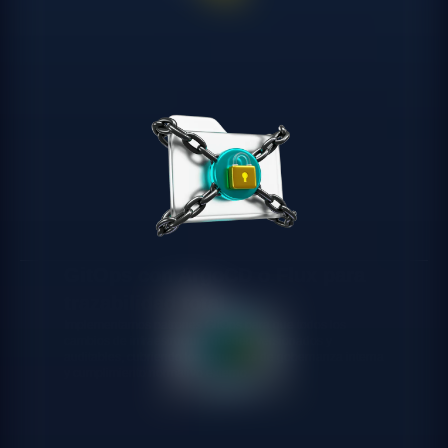
GitOps con ArgoCD o Flux para
trazabilidad total
Implementamos patrones GitOps para que todos los
cambios de infraestructura queden versionados y
auditables, cubriendo los requisitos de gobernanza interna
y cumplimiento normativo externo.