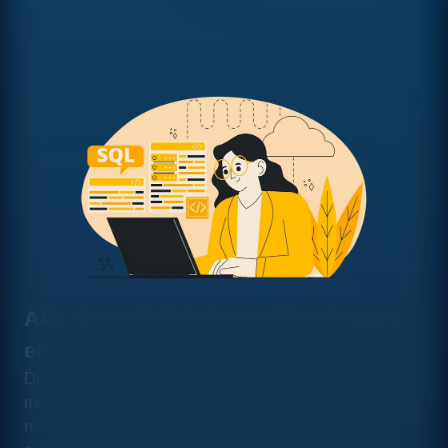
Alta disponibilidad y resiliencia para
entornos críticos
Diseñamos arquitecturas Kubernetes con replicación
multirregión, failover automático y planes de disaster
recovery para garantizar la disponibilidad de