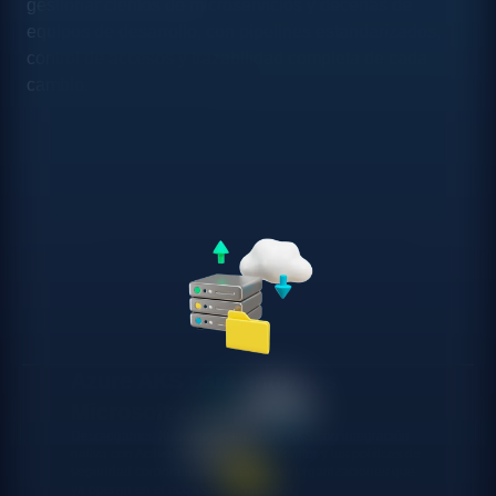
gestionar cientos de microservicios y decenas de
equipos de desarrollo, con pipelines estandarizados,
control de accesos y trazabilidad completa de cada
cambio.
Azure AKS para entornos
Microsoft enterprise
Desplegamos Kubernetes en Azure AKS con integración
nativa con Active Directory, Azure Monitor y las políticas de
seguridad corporativas existentes en organizaciones que
ya operan en el ecosistema Microsoft.