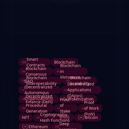
Etiquetas
Smart
Blockchain
Contracts
Blockchain
Blockchain
in
Consensus
Metaverse
Blockchain
Blockchain
DAO
Interoperability
Scalability
Decentralized
(Decentralized
Applications
Autonomous
(DApps)
Decentralized
Organizations)
Tokenization
Proof
Finance (DeFi)
Proof
Procedural
of
of Work
Generation
Stake
(PoW)
Cryptographic
(PoS)
NFT
Bitcoin
Hash Functions
Deep
Ethereum