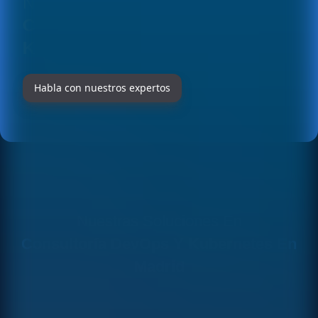
NUESTRAS SOLUCIONES EN
CONSULTORÍA DEVOPS Y
KUBERNETES EN MADRID
Habla con nuestros expertos
Nuestras Soluciones En
Consultoría DevOps Y Kubernetes En
Madrid