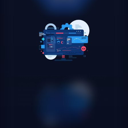
Integración con sistemas legacy
y arquitecturas híbridas
Construimos puentes entre tu infraestructura legacy on-
premise y los nuevos entornos cloud, garantizando la
coexistencia y migración progresiva sin interrupciones del
negocio.