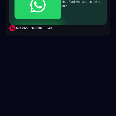
https://api.whatsapp.com/se
nd?
phone=+34698865895&text
=Hi!%20MiTSoftware.com
Telefono: +34 938235149