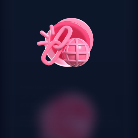
Pipelines CI/CD con
aprobaciones y control de
acceso
Configuramos flujos de despliegue con gates de
aprobación, separación de entornos y control de acceso
basado en roles para cumplir los requisitos de gobernanza
de grandes organizaciones.