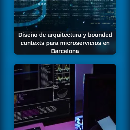
Diseño de arquitectura y bounded
contexts para microservicios en
Barcelona
Realizamos workshops de Event Storming y
Domain-Driven Design con los equipos
técnicos y de negocio de empresas
barcelonesas para identificar los subdominios
de negocio, definir los bounded contexts y
diseñar los límites de los microservicios de
forma que reflejen la estructura real del
dominio y minimicen el acoplamiento entre
servicios.