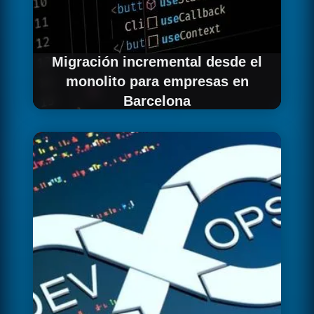
Migración incremental desde el
monolito para empresas en
Barcelona
Para empresas barcelonesas que migran
desde una aplicación monolítica existente,
aplicamos el patrón Strangler Fig: extrayendo
los dominios más adecuados del monolito de
forma incremental, uno a uno, manteniendo el
monolito en producción durante todo el
proceso y reduciendo gradualmente su
tamaño sin interrumpir el servicio en ningún
momento.