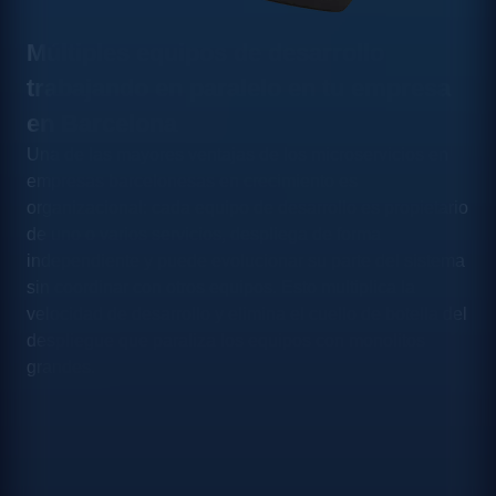
Múltiples equipos de desarrollo
trabajando en paralelo en tu empresa
en Barcelona
Una de las mayores ventajas de los microservicios en
empresas barcelonesas en crecimiento es
organizacional: cada equipo de desarrollo es propietario
de uno o varios servicios, despliega de forma
independiente y puede evolucionar su parte del sistema
sin coordinar con otros equipos. Esto multiplica la
velocidad de desarrollo y elimina el cuello de botella del
despliegue que paraliza los equipos con monolitos
grandes.