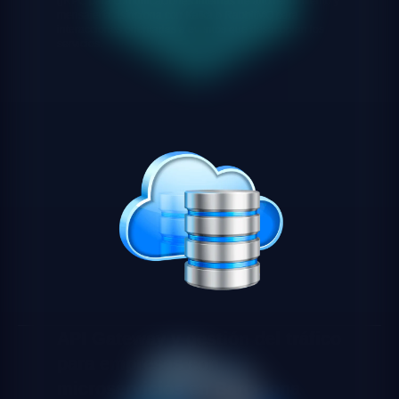
gRPC para comunicaciones internas de alto rendimiento y
mensajería asíncrona con Kafka o RabbitMQ para
interacciones orientadas a eventos que desacoplan los
servicios.
API Gateway y gestión del tráfico
para empresas con
microservicios en Barcelona