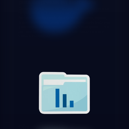
para empresas en Barcelona
Contenerizamos todos los microservicios con Docker y los
desplegamos en Kubernetes para empresas en
Barcelona, configurando deployments, services, ingress,
límites de recursos, health checks, autoescalado horizontal
y estrategias de despliegue — canary o blue-green — que
permiten lanzar nuevas versiones con riesgo mínimo y
rollback instantáneo.
Observabilidad para