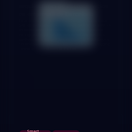
arquitecturas de microservicios
en empresas de Barcelona
En un entorno de microservicios barcelonés, una única
petición de usuario puede atravesar decenas de servicios.
Implementamos observabilidad completa: distributed
tracing con Jaeger o Zipkin para seguir una petición a
través de todos los servicios, métricas con Prometheus y
Grafana para la monitorización de rendimiento, y logging
centralizado con el stack ELK o Loki.
Etiquetas
Smart