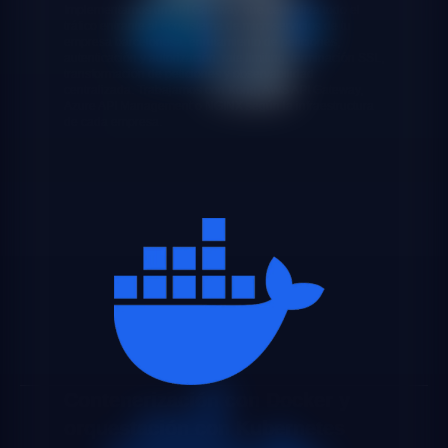
Implementamos un API Gateway que centraliza todo el
tráfico entrante al ecosistema de microservicios de tu
empresa barcelonesa: enrutamiento de peticiones,
autenticación y autorización, rate limiting, terminación SSL,
transformación de peticiones y observabilidad
centralizada. Trabajamos con Kong, AWS API Gateway,
Azure API Management o NGINX según la infraestructura
de cada empresa.
Contenerización con Docker y
orquestación con Kubernetes