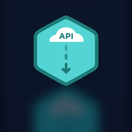
Comunicación entre servicios
para arquitecturas de
microservicios en Barcelona
Diseñamos e implementamos los patrones de
comunicación entre microservicios más adecuados para
cada tipo de interacción en empresas barcelonesas: APIs
REST síncronas para interacciones petición-respuesta,