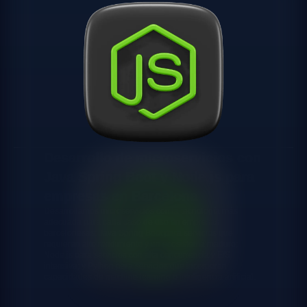
Desarrollo de microservicios con
Java Spring Boot y Node.js para
empresas en Barcelona
Desarrollamos microservicios con la tecnología más
adecuada para cada caso de uso en empresas
barcelonesas: Java Spring Boot para servicios que
requieren alto rendimiento y un ecosistema maduro;
Node.js para servicios con alta concurrencia y E/S
intensiva; y Python para servicios que incorporan
capacidades de machine learning o inteligencia artificial.