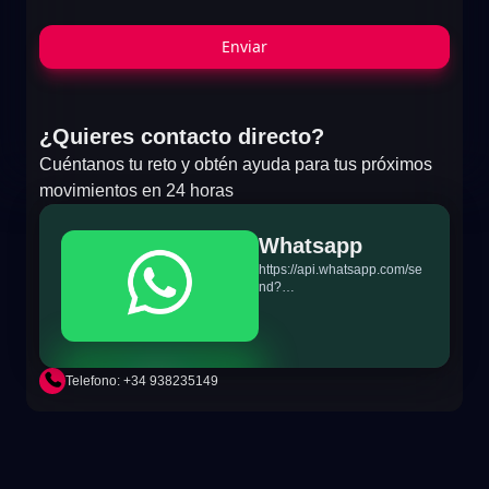
Enviar
¿Quieres contacto directo?
Cuéntanos tu reto y obtén ayuda para tus próximos
movimientos en 24 horas
Whatsapp
https://api.whatsapp.com/se
nd?
phone=+34698865895&text
=Hi!%20MiTSoftware.com
Telefono: +34 938235149