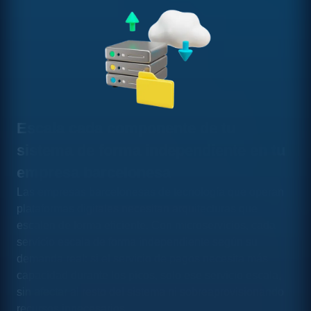
Escala cada componente de tu
sistema de forma independiente en tu
empresa barcelonesa
Las empresas barcelonesas de tecnología que operan
plataformas digitales necesitan arquitecturas que
escalen de forma eficiente. Con microservicios, cada
servicio escala de forma independiente según su
demanda real: si el servicio de pagos necesita más
capacidad durante los picos, solo ese servicio escala,
sin afectar al resto del sistema ni sobreaprovisionando
recursos innecesarios.