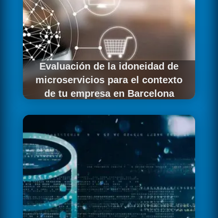
Evaluación de la idoneidad de
microservicios para el contexto
de tu empresa en Barcelona
Antes de recomendar microservicios a una
empresa barcelonesa, evaluamos
honestamente si son la solución correcta para
su contexto. Los microservicios requieren
madurez organizativa y técnica significativa y
no son la respuesta adecuada para todos los
problemas. Si un monolito bien estructurado
es la mejor opción para tu empresa en
Barcelona, lo decimos claramente.