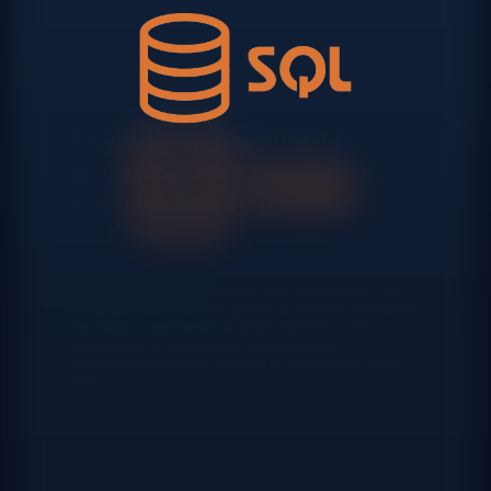
Diseño de arquitectura de
microservicios y definición de
dominios para empresas en
Barcelona
Aplicamos Domain-Driven Design para identificar los
bounded contexts del negocio de tu empresa barcelonesa
y definir los límites correctos de cada microservicio. Una
descomposición incorrecta genera un monolito distribuido
con todos los problemas de ambos mundos — nos
aseguramos de que cada servicio tenga una
responsabilidad clara y minimice el acoplamiento con el
resto.