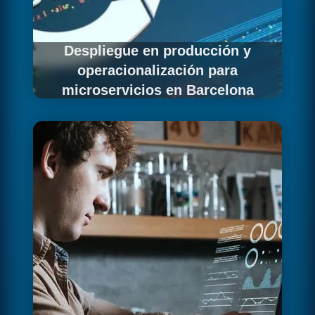
Despliegue en producción y
operacionalización para
microservicios en Barcelona
Desplegamos los microservicios de empresas
barcelonesas en el entorno de producción con
configuraciones de alta disponibilidad,
autoescalado y estrategias de despliegue
canary o blue-green que permiten lanzar
nuevas versiones con riesgo mínimo.
Formamos a los equipos de operaciones en la
gestión del clúster de Kubernetes y el uso de
las herramientas de observabilidad.