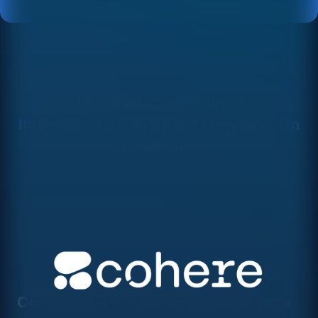
Nuestras Soluciones En
Integración Cohere Para Empresas En
Barcelona
Command R+: RAG empresarial para