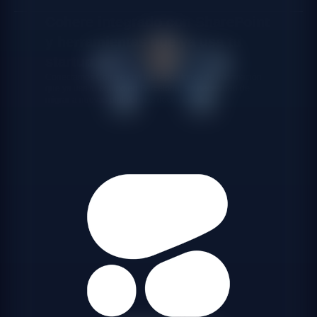
Cohere integrado con SharePoint
y herramientas que ya usa tu
startup
Conectamos Cohere con los repositorios de información
que ya usa tu equipo en Barcelona, sin necesidad de
migrar a nuevas plataformas documentales.