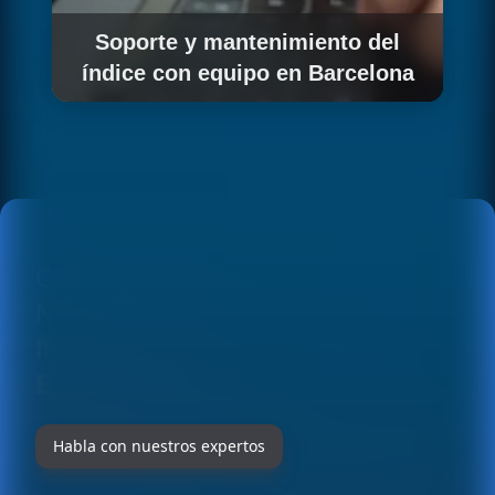
Soporte y mantenimiento del
índice con equipo en Barcelona
Mantenemos el pipeline de indexación
actualizado con el acompañamiento de un
equipo cercano a tu startup.
CONOCE EN DETALLE
NUESTRAS SOLUCIONES EN
INTEGRACIÓN COHERE PARA
EMPRESAS EN BARCELONA
Habla con nuestros expertos