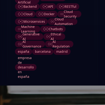
Artificial
Backend
API
RESTful
Cloud
Cloud
Docker
Security
Cloud
Microservices
Automation
Machine
Chatbots
Learning
Generative
Ethical
AI
AI
AI
AI
Governance
Regulation
españa
barcelona
madrid
empresa
de
desarrollo
en
españa