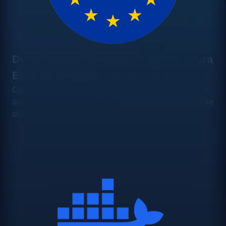
Despliegue eficiente en infraestructura
EU para empresas en Barcelona
Cohere ofrece opciones de despliegue flexibles que se
adaptan al presupuesto y los requisitos de privacidad de
startups en distintas fases de crecimiento.