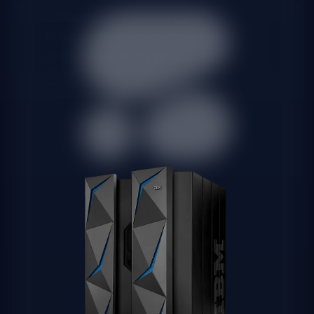
Embeddings Cohere para
búsqueda semántica en el
contenido de tu producto
Implementamos motores de búsqueda semántica
multilingüe, ideal para startups de Barcelona que operan
en mercados de habla catalana, española e inglesa.