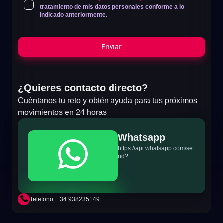
tratamiento de mis datos personales conforme a lo
indicado anteriormente.
Enviar
¿Quieres contacto directo?
Cuéntanos tu reto y obtén ayuda para tus próximos
movimientos en 24 horas
Whatsapp
https://api.whatsapp.com/se
nd?
phone=+34698865895&text
=Hi!%20MiTSoftware.com
Telefono: +34 938235149