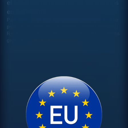
el ecosistema documental de startups
en Barcelona
Para startups del 22@ con documentación técnica y de
producto en constante crecimiento, Cohere Command
R+ ofrece la precisión de recuperación que los modelos
generalistas no alcanzan.