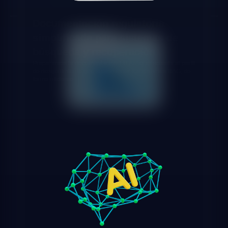
Documentación regulatoria
simplificada para sistemas de
búsqueda y recuperación
Preparamos la documentación EU AI Act adecuada al perfil
de riesgo limitado que suelen tener los sistemas RAG, de
forma eficiente.