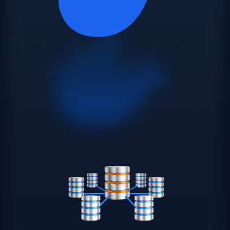
RAG empresarial con Command
R+ para documentación técnica
de startups
Construimos arquitecturas RAG que conectan Cohere con
la documentación técnica, manuales de producto e
histórico de soporte que genera tu startup en Barcelona.