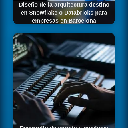
Diseño de la arquitectura destino
en Snowflake o Databricks para
empresas en Barcelona
Definimos la arquitectura completa en la
plataforma destino para tu empresa
barcelonesa: organización de bases de datos
y esquemas, modelo de roles y permisos,
configuración de warehouses o clusters,
seguridad de red, conectividad con sistemas
existentes e integración con las herramientas
de BI y ML que consumirán los datos
migrados.