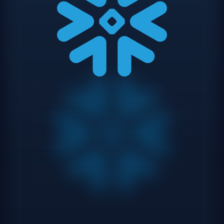
Migración a Snowflake para
empresas de Barcelona: el Data
Cloud para analítica empresarial
Snowflake es la plataforma de referencia para empresas
barcelonesas que buscan un datawarehouse cloud de alto
rendimiento, seguro y fácil de operar. Gestionamos la
migración completa desde cualquier sistema origen:
conversión del esquema, migración de los datos,
adaptación de los pipelines existentes, configuración de la
seguridad y formación del equipo para la operación
autónoma.