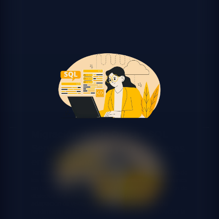
Migración desde Oracle, SQL
Server y Teradata para empresas
en Barcelona
Tenemos experiencia especializada en la migración desde
los sistemas de datawarehouse empresarial más comunes
en Barcelona hacia Snowflake o Databricks: conversión de
dialectos SQL, migración de stored procedures,
adaptación de vistas y funciones, y optimización del
rendimiento de las consultas migradas para aprovechar la