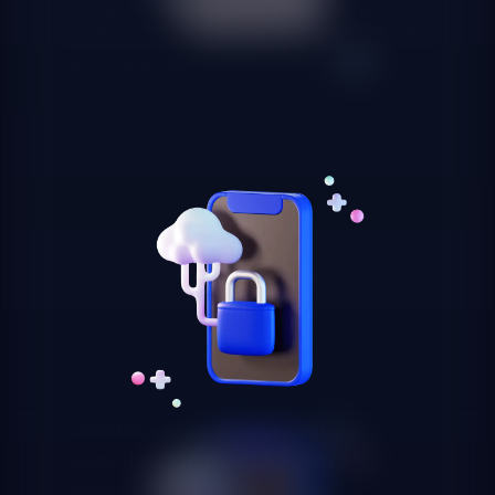
ecosistemas Hadoop completos — HDFS, Hive, Spark,
HBase — a equivalentes cloud en Snowflake o Databricks,
preservando la lógica de procesamiento existente y
eliminando la carga operativa del clúster on-premise.
Validación de integridad y
conciliación de datos para
migraciones en Barcelona