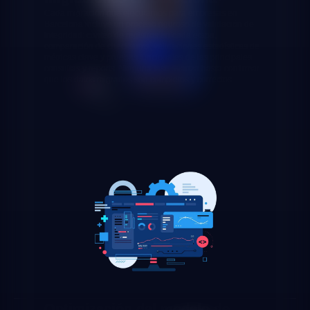
Cada migración que ejecutamos para empresas en
Barcelona incluye un proceso riguroso de validación de
integridad: conteo de registros en cada etapa,
comparación de checksums, validaciones estadísticas de
métricas clave y pruebas funcionales de las principales
consultas y reports. Ninguna fase avanza hasta confirmar
que los datos migrados son completos y correctos.
Optimización del modelo de