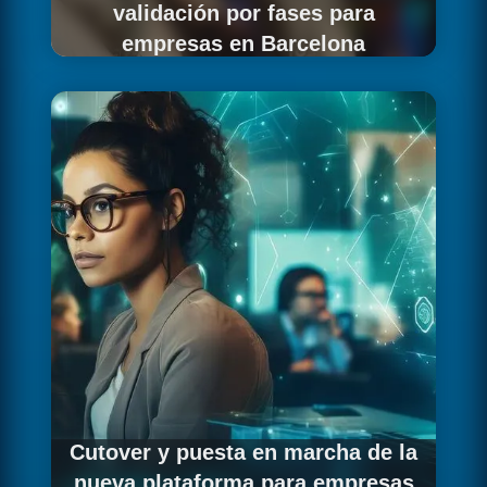
validación por fases para
empresas en Barcelona
Ejecutamos la migración de forma progresiva
y controlada, empezando por los
componentes menos críticos del sistema de tu
empresa barcelonesa y avanzando
gradualmente hacia los más importantes.
Cada fase incluye una validación exhaustiva
antes de proceder a la siguiente, garantizando
que ninguna etapa avanza hasta confirmar la
calidad e integridad de los datos ya migrados.
Cutover y puesta en marcha de la
nueva plataforma para empresas