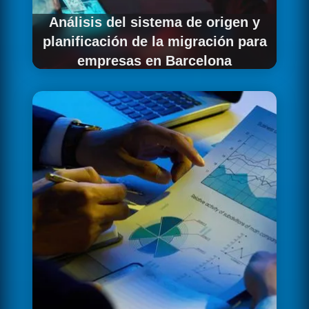
Análisis del sistema de origen y
planificación de la migración para
empresas en Barcelona
Comenzamos con un inventario detallado del
sistema origen de tu empresa barcelonesa:
tablas y volúmenes, dependencias entre
componentes, pipelines existentes,
aplicaciones conectadas y criticidad de
negocio de cada componente. Este inventario
es la base del plan de migración, que define el
orden, las fases y los criterios de éxito para
cada elemento migrado.