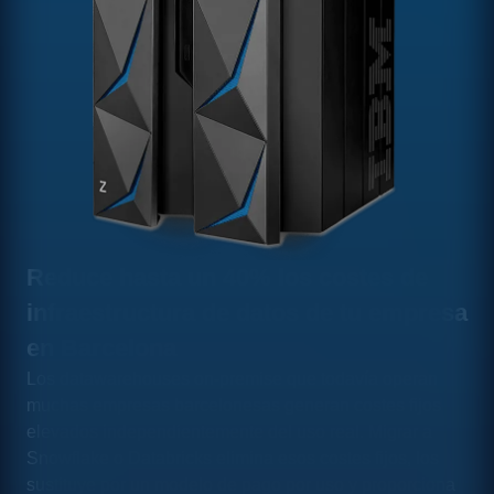
Reduce hasta un 40% los costes de
infraestructura de datos de tu empresa
en Barcelona
Los datawarehouses on-premise que todavía operan
muchas empresas barcelonesas generan costes fijos
elevados independientemente del uso real. Migrar a
Snowflake o Databricks elimina esos costes fijos, los
sustituye por un modelo de pago por uso y proporciona