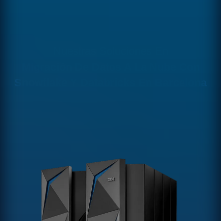
Nuestras Soluciones En
Migración De Datos A La Nube Con
Snowflake Y Databricks En Barcelona