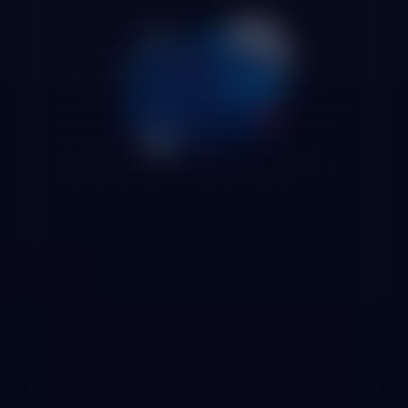
datos y modernización del
esquema para empresas en
Barcelona
La migración es la oportunidad ideal para optimizar el
modelo de datos de tu empresa barcelonesa: normalizar o
desnormalizar esquemas según los patrones de acceso
de la nueva plataforma, eliminar redundancias
acumuladas durante años, mejorar las estrategias de
particionado y adaptar el diseño físico para maximizar el
rendimiento analítico en Snowflake o Databricks.