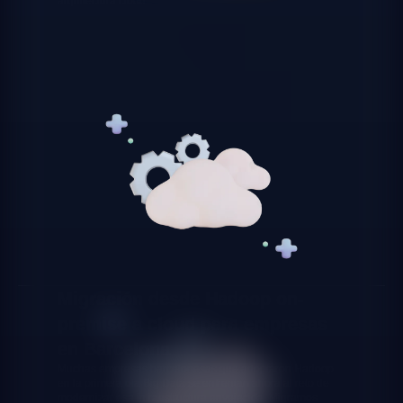
arquitectura cloud.
Migración desde Hadoop on-
premise a cloud para empresas
en Barcelona
Muchas empresas barcelonesas que adoptaron Hadoop
en la primera ola Big Data se enfrentan ahora al reto de
modernizar esa infraestructura envejecida. Migramos