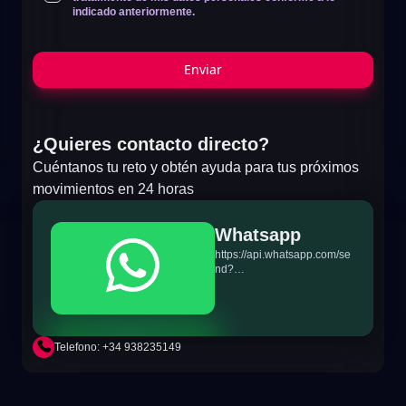
indicado anteriormente.
Enviar
¿Quieres contacto directo?
Cuéntanos tu reto y obtén ayuda para tus próximos
movimientos en 24 horas
Whatsapp
https://api.whatsapp.com/se
nd?
phone=+34698865895&text
=Hi!%20MiTSoftware.com
Telefono: +34 938235149