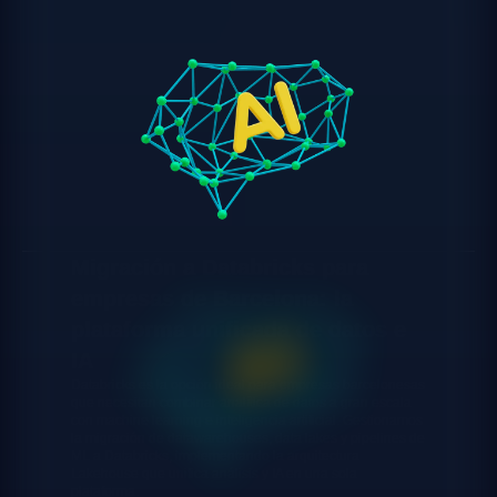
Migración a Databricks para
empresas de Barcelona: la
plataforma unificada de datos e
IA
Databricks es la opción ideal para empresas barcelonesas
que necesitan combinar analítica de datos a gran escala
con machine learning e inteligencia artificial. Gestionamos
la migración de datawarehouses, data lakes y pipelines de
ML a Databricks, implementando la arquitectura
Lakehouse que unifica análisis y IA en una sola
plataforma.