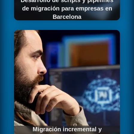
Desarrollo de scripts y pipelines
de migración para empresas en
Barcelona
Desarrollamos el tooling completo de
migración para tu proyecto en Barcelona:
scripts ETL/ELT de extracción y carga,
herramientas de conversión SQL para
adaptación de dialectos, scripts de validación
para pruebas de integridad y pipelines de
orquestación que automatizan y monitorizan
todo el proceso de migración de principio a fin.
Migración incremental y