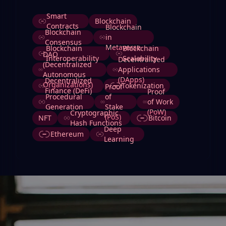
Etiquetas
Smart
Blockchain
Contracts
Blockchain
Blockchain
in
Consensus
Metaverse
Blockchain
Blockchain
DAO
Interoperability
Scalability
Decentralized
(Decentralized
Applications
Autonomous
(DApps)
Decentralized
Organizations)
Tokenization
Proof
Finance (DeFi)
Proof
Procedural
of
of Work
Generation
Stake
(PoW)
Cryptographic
(PoS)
NFT
Bitcoin
Hash Functions
Deep
Ethereum
Learning