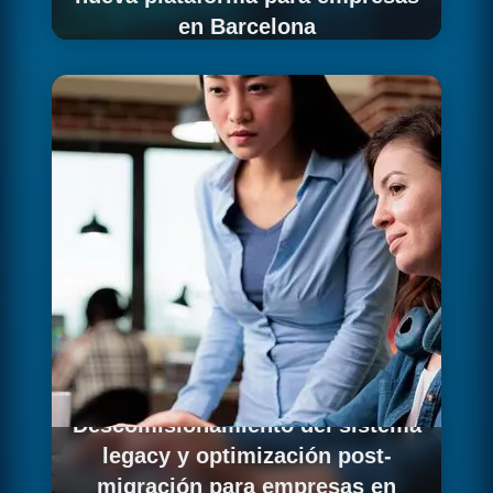
en Barcelona
Ejecutamos el cutover final con ventana de
mantenimiento mínima para empresas en
Barcelona, redirigiendo todas las aplicaciones
y usuarios a la nueva plataforma de forma
coordinada. Durante los primeros días tras el
cutover proporcionamos soporte intensivo
para detectar y resolver cualquier incidencia
que pueda surgir en el nuevo entorno de
producción.
Descomisionamiento del sistema
legacy y optimización post-
migración para empresas en