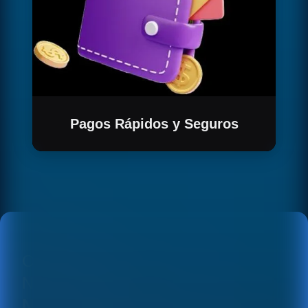
Pagos Rápidos y Seguros
Garantiza transacciones fluidas: los pagos en
criptomonedas se transfieren
automáticamente tras la transferencia de la
propiedad NFT, brindando seguridad y
rapidez.
CONOCE EN DETALLE
NUESTRAS SOLUCIONES EN
NFT BIENES RAICES