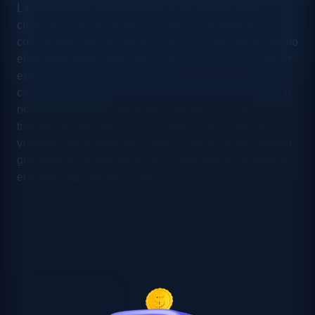
La venta de propiedades inmobiliarias mediante
criptomonedas, como Bitcoin y Ethereum, se ha
convertido en una opción legal y viable, requiriendo solo
el acuerdo entre comprador y vendedor sobre el uso de
estas monedas. El proceso incluye fijar un tipo de
cambio de bitcoins a euros, realizar el intercambio ante
notario y reflejar el precio en la escritura. Aunque la
transacción es similar a una compra tradicional, el
vendedor debe tener en cuenta la ganancia patrimonial
generada al vender los bitcoins, además de demostrar
el origen legítimo del dinero.