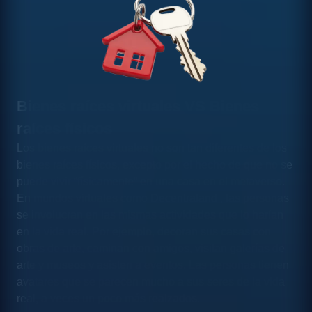
Bienes raíces virtuales VS Bienes
raíces físicos
Los bienes raíces virtuales no son tan diferentes de los
bienes raíces físicos, excepto por el hecho de que no se
puede vivir “físicamente” en una casa en el metaverso.
En mundos virtuales como Decentraland , las personas
se involucran en las mismas actividades que lo harían
en la vida real. Por ejemplo, decoran sus casas con
obras de arte, caminan con amigos, visitan galerías de
arte y museos y asisten a eventos. Las personas tienen
avatares que se parecen mucho a sus seres de la vida
real, a veces un poco más realzados.