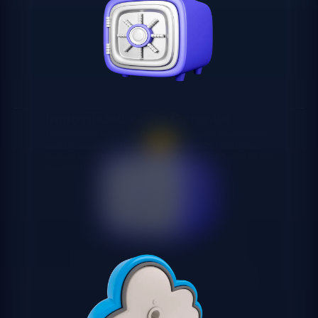
Inmovilidad como Garantía
La naturaleza inmutable de las propiedades inmobiliarias
permite que los NFTs actúen como garantías sólidas en
transacciones blockchain, aumentando la confianza en las
inversiones.