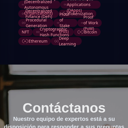
(Decentralized
Applications
Autonomous
(DApps)
Decentralized
Organizations)
Tokenization
Proof
Finance (DeFi)
Proof
Procedural
of
of Work
Generation
Stake
(PoW)
Cryptographic
(PoS)
NFT
Bitcoin
Hash Functions
Deep
Ethereum
Learning
Contáctanos
Nuestro equipo de expertos está a su
disposición para responder a sus preguntas