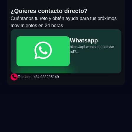
¿Quieres contacto directo?
Cuéntanos tu reto y obtén ayuda para tus próximos
movimientos en 24 horas
Whatsapp
https://api.whatsapp.com/se
nd?
phone=+34698865895&text
=Hi!%20MiTSoftware.com
Telefono: +34 938235149