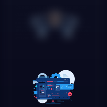
Conectores e integraciones con
cualquier fuente de datos
Desarrollamos conectores personalizados para integrar
cualquier fuente de datos con tu plataforma: APIs REST y
GraphQL, bases de datos relacionales y NoSQL, sistemas
ERP y CRM, archivos en S3 o Azure Blob Storage, feeds
de datos de terceros, sistemas de mensajería o cualquier
otra fuente que exista en tu ecosistema tecnológico.