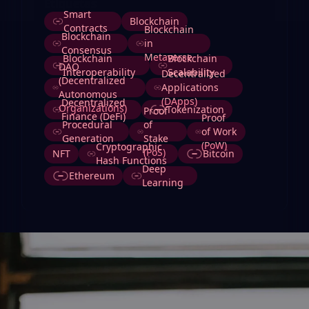
Etiquetas
Smart
Blockchain
Contracts
Blockchain
Blockchain
in
Consensus
Metaverse
Blockchain
Blockchain
DAO
Interoperability
Scalability
Decentralized
(Decentralized
Applications
Autonomous
(DApps)
Decentralized
Organizations)
Tokenization
Proof
Finance (DeFi)
Proof
Procedural
of
of Work
Generation
Stake
(PoW)
Cryptographic
(PoS)
NFT
Bitcoin
Hash Functions
Deep
Ethereum
Learning