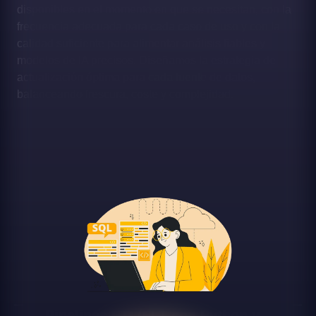
disponibles en el momento en que se necesitan, con la
frecuencia adecuada para cada caso de uso y con la
calidad suficiente para alimentar análisis fiables y
modelos de IA precisos. Diseñamos la estrategia de
actualización óptima para cada fuente de datos,
balanceando frescura, coste y complejidad.
Pipelines ETL/ELT con Python y