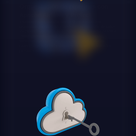
Orquestación de pipelines con
Apache Airflow y Prefect
Implementamos plataformas de orquestación que
programan, monitorizan y gestionan la ejecución de todos
los pipelines de datos de tu organización. Apache Airflow y
Prefect permiten definir dependencias entre tareas,
reintentar automáticamente los fallos, enviar alertas
cuando algo sale mal y visualizar el estado de todos los
procesos en un dashboard centralizado.