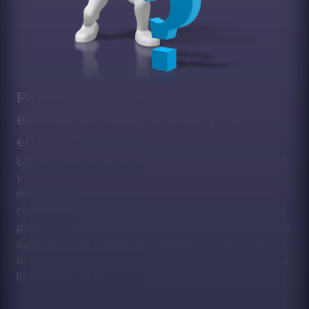
Pipelines de datos fiables que
eliminan el trabajo manual y los
errores humanos
Los procesos manuales de exportación, transformación
y carga de datos son lentos, propensos a errores y
difíciles de escalar. Nuestros pipelines automatizan
completamente estos procesos, ejecutándose de forma
programada o en respuesta a eventos, con validaciones
automáticas de calidad que detectan anomalías antes
de que los datos incorrectos lleguen a los dashboards o
los modelos de IA.