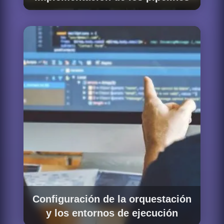
Desarrollamos los pipelines siguiendo
prácticas de DataOps: código en Python y
SQL versionado en Git, tests unitarios de las
transformaciones, tests de calidad de datos
con Great Expectations o dbt tests, y
despliegue automatizado mediante pipelines
de CI/CD. Cada pipeline se entrega con
documentación técnica completa y tests
automatizados que validan su
comportamiento.
Configuración de la orquestación
y los entornos de ejecución