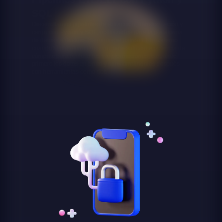
SQL
Desarrollamos pipelines de extracción, transformación y
carga con Python y SQL, optimizados para la plataforma
de datos de destino. Seguimos el patrón ELT moderno
cuando la plataforma destino tiene suficiente potencia de
cómputo para realizar las transformaciones, cargando
primero los datos en bruto y transformándolos después
con herramientas como dbt.