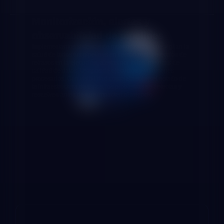
Monitorización, alertas y
observabilidad de pipelines
Implementamos sistemas de monitorización que vigilan la
salud de todos tus pipelines en tiempo real: detección de
retrasos en la ejecución, alertas por fallos, métricas de
calidad de datos, tiempos de ejecución y volúmenes
procesados. Con visibilidad completa sobre el estado de
tu infraestructura de datos, los problemas se detectan y
resuelven antes de que impacten al negocio.