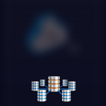
Pipelines de streaming en tiempo
real con Apache Kafka y Spark
Para casos de uso que requieren procesamiento de datos
en tiempo real — detección de fraude, monitorización
operacional, personalización en tiempo real —
construimos arquitecturas de streaming con Apache Kafka
como broker de mensajes y Apache Spark Streaming o
Apache Flink como motor de procesamiento, con latencias
de milisegundos a segundos.