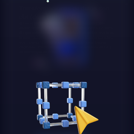
Transformaciones de datos con
dbt (data build tool)
dbt es el estándar de facto para las transformaciones
analíticas en plataformas cloud. Construimos los modelos
dbt que transforman tus datos en bruto en tablas analíticas
limpias, documentadas y testeadas, con lineage completo
que muestra la relación entre cada tabla y sus fuentes
originales. Todos los modelos están versionados en Git y
se despliegan mediante CI/CD.