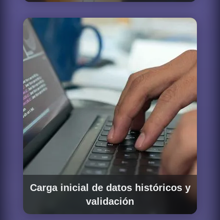
Desplegamos y configuramos la plataforma de
orquestación elegida — Airflow, Prefect,
Dagster o el servicio gestionado de la
plataforma cloud — definiendo los DAGs o
flows que programan la ejecución de los
pipelines, gestionan las dependencias entre
tareas y definen las políticas de reintento y
notificación ante fallos.
Carga inicial de datos históricos y
validación
Ejecutamos la carga inicial de los datos