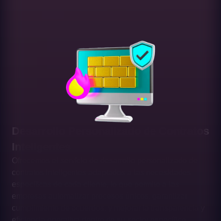
Desarrollo Personalizado de Contratos
Inteligentes
Ofrecemos el servicio de desarrollo personalizado de
contratos inteligentes adaptados a las necesidades
específicas de cada cliente, lo que permite a las
empresas automatizar procesos únicos, garantizar
cumplimiento de acuerdos, y mejorar la transparencia y
eficiencia operativa dentro de su sector específico,