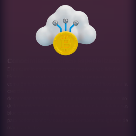
Conocimiento técnico especializado
El desarrollo de smart contracts requiere habilidades
técnicas avanzadas en lenguajes de programación
como Solidity, Vyper o Rust, que son específicos para la
creación de contratos inteligentes en blockchain. Los
desarrolladores deben tener un profundo entendimiento
de la arquitectura y el funcionamiento de las plataformas
blockchain, como Ethereum, Hyperledger o Polkadot,
para poder diseñar y desplegar contratos inteligentes de
manera efectiva