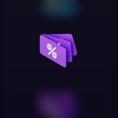
Costo-Eficiencia
En MiTSoftware, reducimos los costos operativos al
eliminar intermediarios innecesarios y simplificar procesos
que antes requerían múltiples intervenciones manuales, lo
que se traduce en una mayor eficiencia y rentabilidad para
tu negocio a largo plazo.