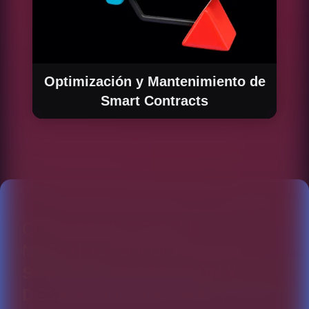
Optimización y Mantenimiento de
Smart Contracts
No solo desarrollamos, también optimizamos
y mantenemos tus smart contracts para
asegurar que siguen siendo eficientes, libres
de errores y adaptados a los cambios del
mercado o de la tecnología. Nuestro servicio
de mantenimiento incluye actualizaciones
periódicas y monitorización continua.
CONOCE EN DETALLE
NUESTRAS SOLUCIONES EN
SERVICIO DE CREACIÓN Y
DESARROLLO DE SMART