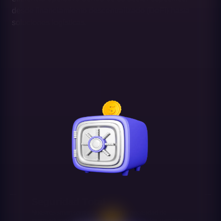
desde financiamiento descentralizado (DeFi) hasta
soluciones logísticas.
Seguridad Total
Nuestros smart contracts eliminan la necesidad de
intermediarios, reduciendo el riesgo de fraudes y errores