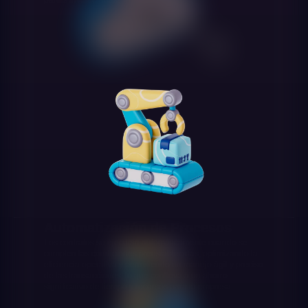
Automatización de Procesos
Los contratos se ejecutan automáticamente cuando se
cumplen las condiciones preestablecidas, optimizando la
eficiencia operativa y permitiendo un manejo ágil y preciso
de las transacciones, lo que conlleva a un ahorro
significativo de tiempo y recursos para tu empresa.