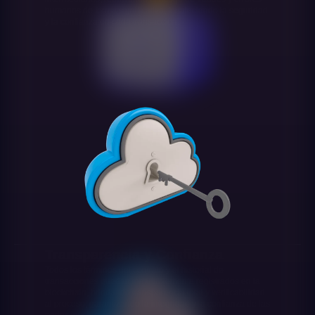
humanos de forma significativa, fortaleciendo la seguridad
y la confianza en cada transacción.
Transparencia y Confianza
Todos los términos del contrato y el historial de
transacciones quedan inmutablemente registrados en la
blockchain, brindando transparencia total y verificabilidad
al proceso, garantizando la integridad y la confianza de las
partes involucradas.