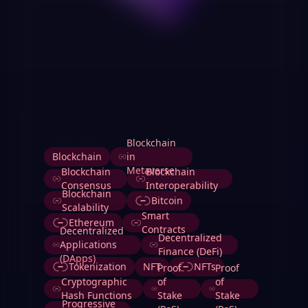
Etiquetas
Blockchain
Blockchain
in
Metaverse
Blockchain
Blockchain
Consensus
Interoperability
Blockchain
Bitcoin
Scalability
Smart
Ethereum
Contracts
Decentralized
Decentralized
Applications
Finance (DeFi)
(DApps)
Tokenization
NFT
NFTs
Proof
Proof
Cryptographic
of
of
Hash Functions
Stake
Stake
Progressive