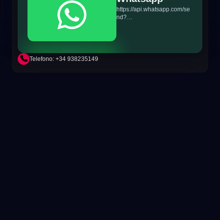
https://api.whatsapp.com/se
nd?
phone=+34698865895&text
=Hi!%20MiTSoftware.com
Telefono: +34 938235149