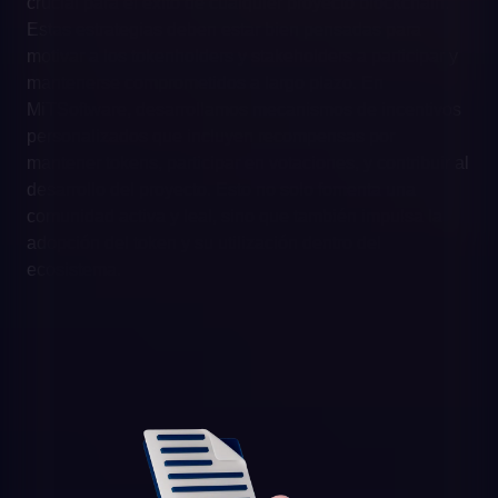
crucial para el éxito de cualquier proyecto blockchain.
Estas estrategias deben estar bien pensadas para
motivar a los tokenholders y stakeholders a participar y
mantenerse comprometidos a largo plazo. En
MiTSoftware, desarrollamos mecanismos de incentivos
personalizados que incluyen recompensas por
mantener tokens, participar en votaciones, y contribuir al
desarrollo del proyecto. Esto no solo fomenta una
comunidad activa y leal, sino que también impulsa la
adopción del token y su utilización dentro del
ecosistema.