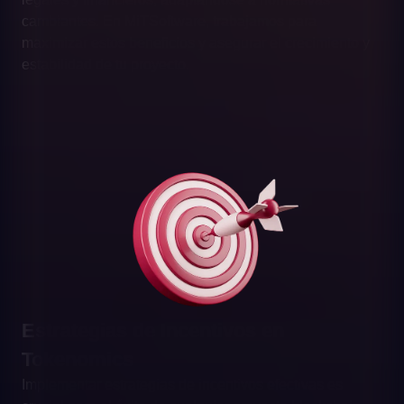
cambiantes. En MiTSoftware, trabajamos para
maximizar estos beneficios y asegurar el crecimiento y
estabilidad de tu proyecto.
Estrategias de Incentivos en
Tokenomics
Implementar estrategias de incentivos efectivas es