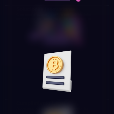
Soluciones Innovadoras
Combinamos estrategia, diseño e ingeniería blockchain
para crear modelos económicos robustos y sostenibles.
Cumplimiento Legal
Aseguramos que todos los aspectos del tokenomics
cumplan con las normativas legales de las jurisdicciones