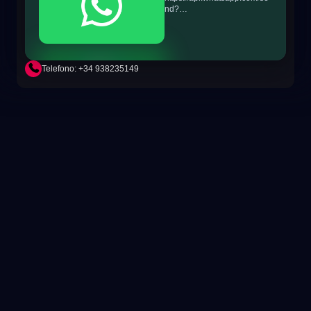
nd?
phone=+34698865895&text
=Hi!%20MiTSoftware.com
Telefono: +34 938235149