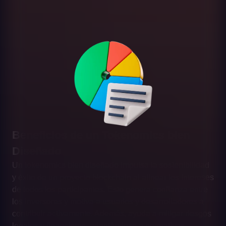
Beneficios de un Tokenomics bien
Diseñado
Un tokenomics bien diseñado impulsa la sostenibilidad
y éxito de un proyecto blockchain al alinear los intereses
de todos los participantes. Esto genera confianza entre
los inversores y motiva a usuarios y desarrolladores a
contribuir activamente. Además, ayuda a mitigar riesgos
legales y financieros, adaptándose a normativas