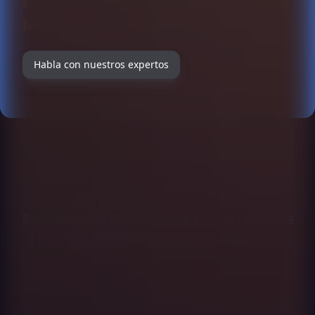
DESARROLLO DE TOKENOMICS
MITSOFTWARE
Habla con nuestros expertos
Nuestras Soluciones En
Servicio De Creación Y Desarrollo De
Tokenomics MiTSoftware