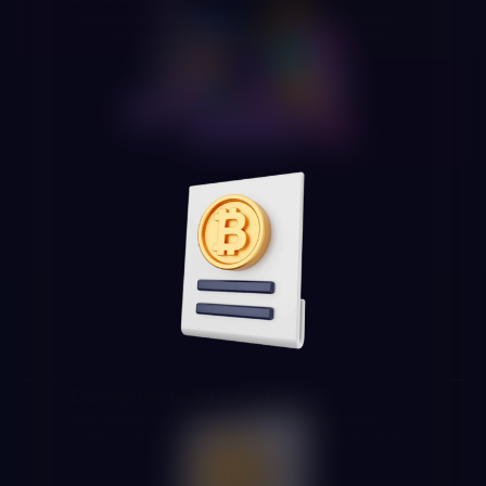
Combinamos estrategia, diseño e ingeniería blockchain
para crear modelos económicos robustos y sostenibles.
Cumplimiento Legal
Aseguramos que todos los aspectos del tokenomics
cumplan con las normativas legales de las jurisdicciones
relevantes.