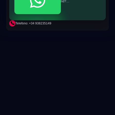
nd?
phone=+34698865895&text
=Hi!%20MiTSoftware.com
Telefono: +34 938235149