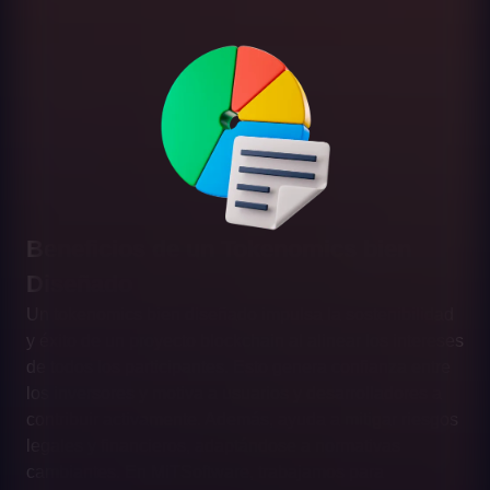
Beneficios de un Tokenomics bien
Diseñado
Un tokenomics bien diseñado impulsa la sostenibilidad
y éxito de un proyecto blockchain al alinear los intereses
de todos los participantes. Esto genera confianza entre
los inversores y motiva a usuarios y desarrolladores a
contribuir activamente. Además, ayuda a mitigar riesgos
legales y financieros, adaptándose a normativas
cambiantes. En MiTSoftware, trabajamos para