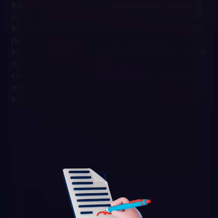
motivar a los tokenholders y stakeholders a participar y
mantenerse comprometidos a largo plazo. En
MiTSoftware, desarrollamos mecanismos de incentivos
personalizados que incluyen recompensas por
mantener tokens, participar en votaciones, y contribuir al
desarrollo del proyecto. Esto no solo fomenta una
comunidad activa y leal, sino que también impulsa la
adopción del token y su utilización dentro del
ecosistema.