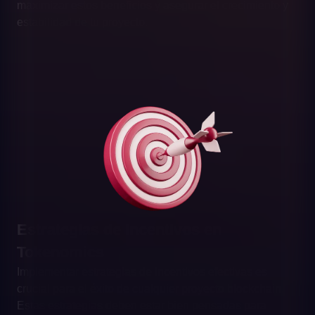
maximizar estos beneficios y asegurar el crecimiento y
estabilidad de tu proyecto.
Estrategias de Incentivos en
Tokenomics
Implementar estrategias de incentivos efectivas es
crucial para el éxito de cualquier proyecto blockchain.
Estas estrategias deben estar bien pensadas para