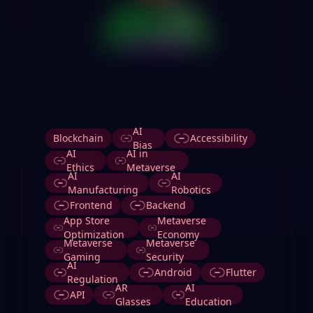
Etiquetas
AI
Blockchain
Accessibility
Bias
AI
AI in
Ethics
Metaverse
AI
AI
Manufacturing
Robotics
Frontend
Backend
App Store
Metaverse
Optimization
Economy
Metaverse
Metaverse
Gaming
Security
AI
Android
Flutter
Regulation
AR
AI
API
Glasses
Education