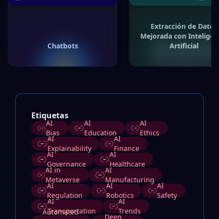
Extracción de Datos
Mejorada con Inteligen
Chatbots
Artificial
Etiquetas
AI
AI
AI
Bias
Education
Ethics
AI
AI
Explainability
Finance
AI
AI
Governance
Healthcare
AI in
AI
Metaverse
Manufacturing
AI
AI
AI
Regulation
Robotics
Safety
AI
AI
Transportation
Trends
Automated
Deep