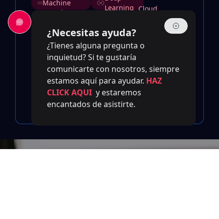
Machine
Learning
Cloud
Learning
Accessibility
C#
Machine
Learning
Ethical
Anomaly
¿Necesitas ayuda?
Inteligencia
AI
Detection
Decentralized
Artificial
¿Tienes alguna pregunta o
Federated
Applications
inquietud? Si te gustaría
Learning
(DApps)
Game
Generative
Machine
comunicarte con nosotros, siempre
AI
AI
Learning
Cloud
Transfer
estamos aquí para ayudar.
HAZ
Data
Learning
CLICK AQUI
y estaremos
Analytics
Haptic
encantados de asistirte.
Feedback
Contáctanos