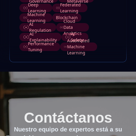
Governance
Metaverse
Deep
Federated
Learning
Learning
Machine
Blockchain
Learning
Cloud
AI
Data
Regulation
Analytics
AI
AI
Explainability
Safety
Automated
Performance
Machine
Tuning
Learning
Contáctanos
Nuestro equipo de expertos está a su