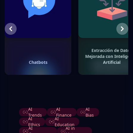
Previous
Next
Extracción de Datos
Mejorada con Inteligen
Chatbots
Artificial
Etiquetas
AI
AI
AI
Trends
Finance
Bias
AI
AI
Ethics
Education
AI
AI in