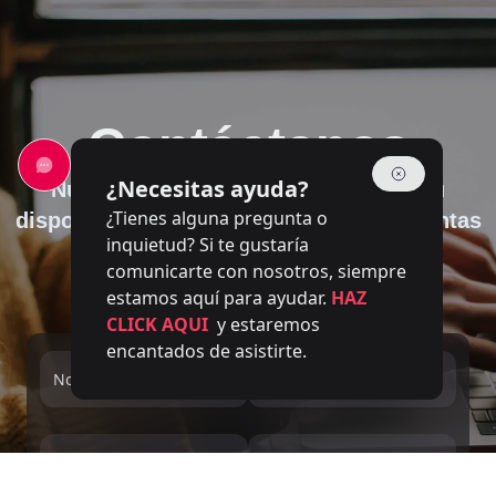
Contáctanos
¿Necesitas ayuda?
Nuestro equipo de expertos está a su
¿Tienes alguna pregunta o
disposición para responder a sus preguntas
inquietud? Si te gustaría
comunicarte con nosotros, siempre
estamos aquí para ayudar.
HAZ
CLICK AQUI
y estaremos
encantados de asistirte.
Nombre completo
Email
Número de teléfono
Service