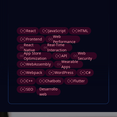
Etiquetas
React
JavaScript
HTML
Web
Frontend
Performance
React
Real-Time
Native
Interaction
App Store
Web
API
Optimization
Security
Wearable
WebAssembly
Apps
Webpack
WordPress
C#
C++
Chatbots
Flutter
Desarrollo
SEO
web