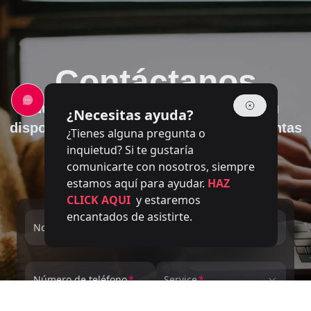
Contáctanos
Nuestro equipo de expertos está a su
¿Necesitas ayuda?
disposición para responder a sus preguntas
¿Tienes alguna pregunta o
inquietud? Si te gustaría
comunicarte con nosotros, siempre
estamos aquí para ayudar.
HAZ
CLICK AQUI
y estaremos
encantados de asistirte.
Nombre completo
Email
Número de teléfono
Service