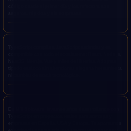
código desde el primer día y los refactors son
seguros, rápidos y sin sorpresas.
TypeScript compila a JavaScript estándar y es
compatible con todo el ecosistema: React, Node.js,
NestJS, Next.js, Vue y miles de librerías. Adoptas
tipado estático sin abandonar ninguna herramienta
ni cambiar de stack tecnológico.
En MiT Software llevamos años desarrollando con
TypeScript en proyectos reales para startups y
empresas en España, USA y Europa. Te aportamos
experiencia acumulada, arquitecturas probadas y