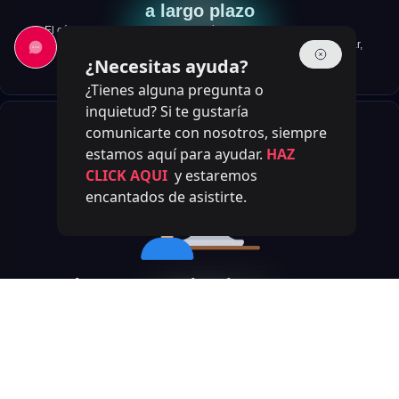
a largo plazo
El código tipado se documenta a sí mismo y facilita los refactors.
Proyectos que antes requerían semanas de análisis para modificar,
con TypeScript se entienden y evolucionan en días.
¿Necesitas ayuda?
¿Tienes alguna pregunta o
inquietud? Si te gustaría
comunicarte con nosotros, siempre
estamos aquí para ayudar.
HAZ
CLICK AQUI
y estaremos
encantados de asistirte.
Equipo con experiencia en proyectos
TypeScript reales
En MiT Software llevamos años desarrollando con TypeScript en
proyectos para startups, scale-ups y empresas. No aprendemos
contigo: llegamos con experiencia acumulada y metodología probada.