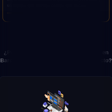
un equipo que entrega código que escala.
¿Por que elegir Desarrollo TypeScript en
Barcelona | MiT Software para tu proyecto?