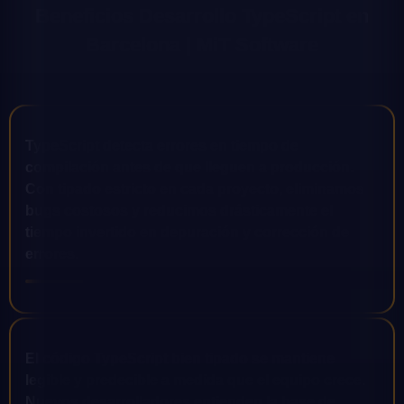
Beneficios Desarrollo TypeScript en
Barcelona | MiT Software
TypeScript detecta errores en tiempo de
compilación antes de que lleguen a producción.
Con tipado estricto en cada proyecto, eliminamos
bugs costosos y reducimos drásticamente el
tiempo invertido en depuración y corrección de
errores.
El código TypeScript bien tipado se mantiene
legible y predecible a medida que el equipo crece.
Nuevos desarrolladores entienden la base de