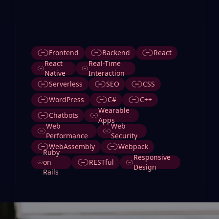
Etiquetas
Frontend
Backend
React
React
Real-Time
Native
Interaction
Serverless
SEO
CSS
WordPress
C#
C++
Wearable
Chatbots
Apps
Web
Web
Performance
Security
WebAssembly
Webpack
Ruby
Responsive
on
RESTful
Design
Rails