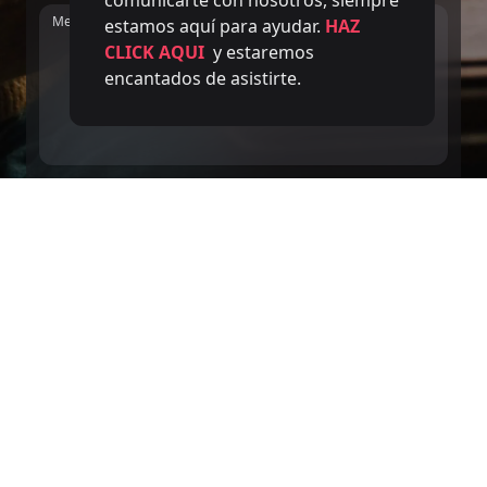
comunicarte con nosotros, siempre
Mensaje
estamos aquí para ayudar.
HAZ
CLICK AQUI
y estaremos
encantados de asistirte.
Le informamos conforme a lo previsto en el RGPD y la LOPDGDD que
DIVERGENTS MINDS, S.L. recaba y trata sus datos de carácter personal,
aplicando las medidas técnicas y organizativas que garantizan su
confidencialidad, con la finalidad gestionar la contratación de los servicios
desempeñados conforme a la relación que nos vincula.
A estos efectos, usted
da su consentimiento y autorización para dicho tratamiento. Conservaremos sus
datos de carácter personal recogidos el tiempo imprescindible para gestionar la
relación que nos vincula. Podrá ejercitar los derechos de acceso, rectificación,
supresión, limitación, portabilidad y oposición dirigiéndose al Responsable con
dirección AV/ DIAGONAL, 131, BARCELONA, 08018, BARCELONA, enviando
un correo a la dirección
DQUIROZ@MITSOFTWARE.COM
.