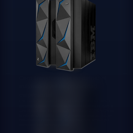
Cero transferencia de datos: el
máximo nivel de privacidad
empresarial
Con Llama self-hosted no existe transferencia de datos a
terceros. El modelo se ejecuta en tu infraestructura, bajo tu
control exclusivo. La evaluación DPIA bajo GDPR Art.35 es
la más simple posible: no hay procesador externo, no hay
transferencia internacional, no hay riesgo de acceso por
autoridades de terceros países.