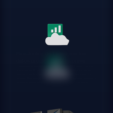
Fine-tuning de Llama con los
datos propios de tu empresa
Entrenamos versiones personalizadas de Llama con los
datos específicos de tu empresa: documentación técnica,
histórico de tickets, contratos, terminología sectorial. Un
modelo fine-tuned en tus datos supera sistemáticamente a
modelos generalistas en tus casos de uso concretos.