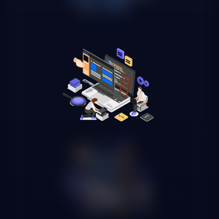
Optimización de rendimiento e
infraestructura GPU
Optimizamos el stack de inferencia para maximizar el
rendimiento de Llama en tu hardware: quantización,
batching dinámico, gestión de memoria KV-cache y
configuración del servidor de inferencia. Reducimos el
coste por inferencia y mejoramos los tiempos de respuesta
para tus casos de uso específicos.