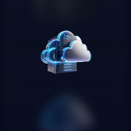
Control total sobre el sistema de
IA y su comportamiento
Al desplegar Llama en tu propia infraestructura, tu
empresa actúa simultáneamente como proveedor y
operador del sistema de IA bajo el EU AI Act. Esto te da
control total sobre la documentación técnica, los
mecanismos de supervisión humana y los procedimientos
de gestión de riesgos que exige el reglamento.