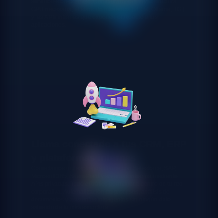
servidores on-premise. Configuramos la infraestructura
GPU necesaria, el stack de inferencia (vLLM, Ollama, TGI)
y las APIs internas que exponen el modelo a tus
aplicaciones.
Llama conectado a tus CRM, ERP
y plataformas internas
Conectamos tu despliegue Llama con Salesforce, SAP,
Microsoft 365, SharePoint y sistemas internos mediante
APIs privadas. Todo el tráfico permanece dentro de tu red
corporativa. Automatización de procesos, análisis de
documentos y asistentes inteligentes sin ningún dato
saliendo de tu infraestructura.