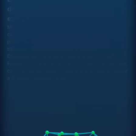
dependencia de ningún proveedor
externo
Meta Llama 3.3 70B es el modelo open-source más
capaz disponible para despliegue en infraestructura
propia. Sin API externa, sin coste por token, sin
transferencia de datos fuera de tu entorno.
Desplegamos Llama en tu cloud privado EU (AWS
Frankfurt, Azure West Europe, OVHcloud) o on-premise,
con rendimiento frontier y coste estructuralmente inferior
a cualquier proveedor SaaS.