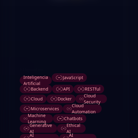
Etiquetas
Inteligencia
JavaScript
Artificial
Backend
API
RESTful
Cloud
Cloud
Docker
Security
Cloud
Microservices
Automation
Machine
Chatbots
Learning
Generative
Ethical
AI
AI
AI
AI