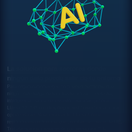
La solución para sectores donde
ningún dato puede salir de tu entorno
Para organizaciones que no pueden permitirse que
ningún dato salga de su infraestructura — defensa,
inteligencia, banca de inversión, sanidad pública —
Llama 3.3 70B con despliegue self-hosted es la única
opción viable. Nota importante: Llama 4 tiene
restricciones de licencia que prohíben su uso en la UE.
Trabajamos exclusivamente con versiones EU-