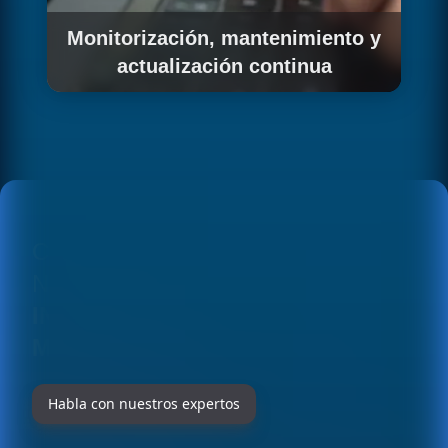
Monitorización, mantenimiento y
actualización continua
Monitorizamos el rendimiento del modelo en
producción, gestionamos las actualizaciones
a nuevas versiones EU-compatibles de Llama
y mantenemos la infraestructura GPU
operativa con los SLAs acordados.
CONOCE EN DETALLE
NUESTRAS SOLUCIONES EN
INTEGRACIÓN META LLAMA A
MEDIDA PARA EMPRESAS
Habla con nuestros expertos