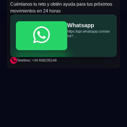
Cuéntanos tu reto y obtén ayuda para tus próximos
movimientos en 24 horas
Whatsapp
https://api.whatsapp.com/se
nd?
phone=+34698865895&text
=Hi!%20MiTSoftware.com
Telefono: +34 938235149