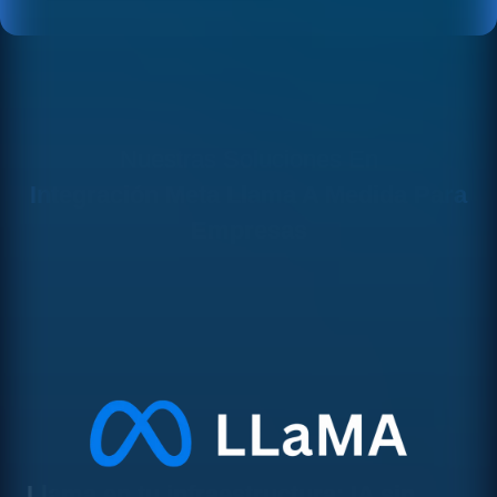
Nuestras Soluciones En
Integración Meta Llama A Medida Para
Empresas
Llama en tu infraestructura: IA sin