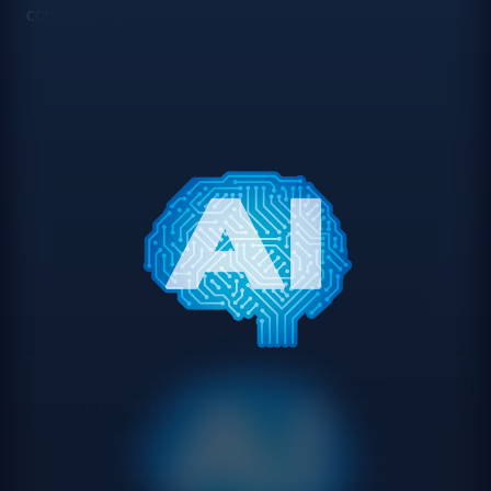
compatibles.
Despliegue Llama en cloud EU o
infraestructura on-premise a
medida
Desplegamos Llama 3.3 70B en tu infraestructura: AWS
Bedrock Frankfurt, Azure West Europe, OVHcloud París o