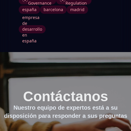
Governance
Regulation
españa
barcelona
madrid
empresa
de
desarrollo
en
españa
Contáctanos
Nuestro equipo de expertos está a su
disposición para responder a sus preguntas