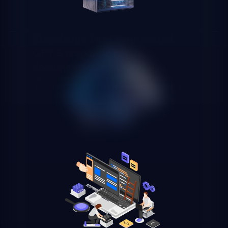
Knowledge base empresarial:
GPT-5 responde con la
documentación corporativa
Implementamos RAG con embeddings de OpenAI
conectando GPT-5 a la documentación corporativa de
organizaciones de miles de empleados.