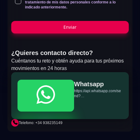
tratamiento de mis datos personales conforme a lo
indicado anteriormente.
Enviar
¿Quieres contacto directo?
Cuéntanos tu reto y obtén ayuda para tus próximos
movimientos en 24 horas
Whatsapp
https://api.whatsapp.com/se
nd?
phone=+34698865895&text
=Hi!%20MiTSoftware.com
Telefono: +34 938235149