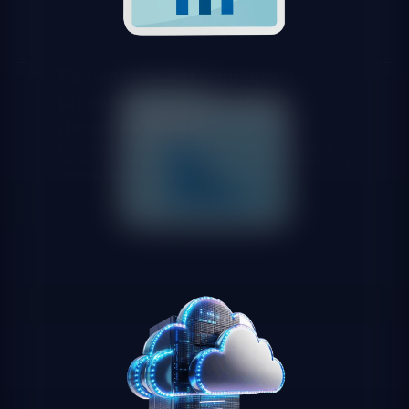
Documentación regulatoria
preparada para comités de
riesgo en Madrid
Preparamos la documentación EU AI Act con el nivel de
detalle y trazabilidad que requieren los comités de riesgo y
auditoría interna de grandes organizaciones.