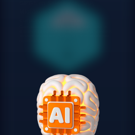
GPT-5 en Salesforce, SAP,
Microsoft 365 a escala
corporativa en Madrid
Conectamos OpenAI con los sistemas corporativos de
grandes empresas con sede en Madrid: SAP, Salesforce,
Microsoft 365 con integraciones que abarcan múltiples
departamentos.