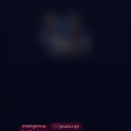
Auditoría completa y gobierno
del modelo con SLAs
corporativos
Configuramos dashboards de uso y alertas de compliance
con los niveles de servicio que exigen las grandes
corporaciones de Madrid.
Etiquetas
Inteligencia
JavaScript