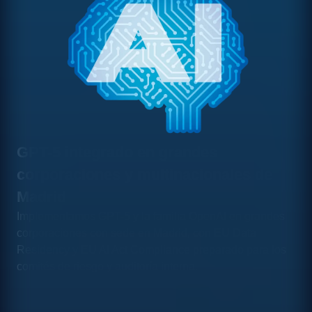
GPT-5 integrado en grandes
corporaciones y multinacionales de
Madrid
Implementamos GPT-5 y la familia OpenAI en grandes
corporaciones con sede en Madrid, con EU Data
Residency y EU AI Act Compliance preparado para los
comités de riesgo y auditoría interna.