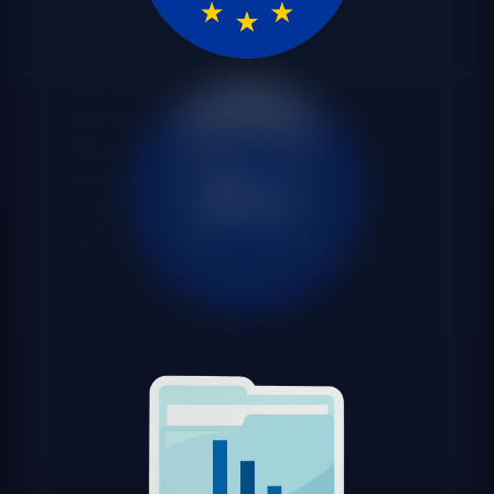
Datos procesados en
infraestructura europea con
retención cero para
corporaciones
Configuramos EU Data Residency y Zero Data Retention
con el nivel de documentación que exigen los
departamentos legales de grandes corporaciones.