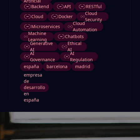
Artificial
Backend
API
RESTful
Cloud
Cloud
Docker
Security
Cloud
Microservices
Automation
Machine
Chatbots
Learning
Generative
Ethical
AI
AI
AI
AI
Governance
Regulation
españa
barcelona
madrid
empresa
de
desarrollo
en
españa