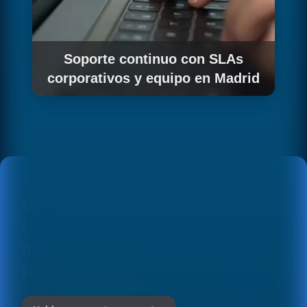
Soporte continuo con SLAs
corporativos y equipo en Madrid
Mantenemos tu integración actualizada con
los niveles de servicio que exigen las grandes
corporaciones, con equipo presente en
Madrid.
CONOCE EN DETALLE
NUESTRAS SOLUCIONES EN
INTEGRACIÓN OPENAI GPT
PARA EMPRESAS EN MADRID