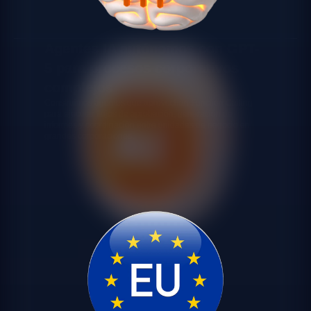
Agentes IA autónomos con GPT-
5 para procesos corporativos
complejos
Construimos agentes que aprovechan Function Calling
para ejecutar flujos de aprobación, generación de
informes y coordinación entre unidades de negocio en
grandes corporaciones.