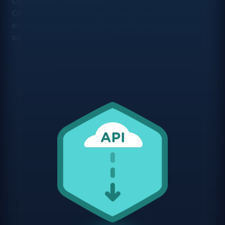
OpenAI lidera el mercado en variedad de modelos:
GPT-5, o3, Codex, Whisper. Integramos toda la familia
en los sistemas corporativos complejos de grandes
organizaciones en Madrid.