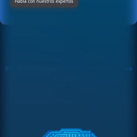
Habla con nuestros expertos
Nuestras Soluciones En
Integración OpenAI GPT Para Empresas
En Madrid