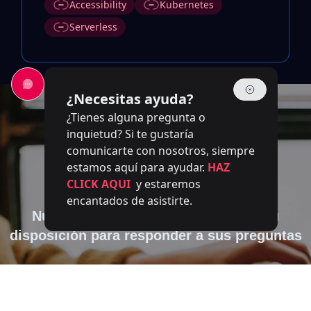
Accessibility
Kubernetes
Serverless
¿Necesitas ayuda?
¿Tienes alguna pregunta o
inquietud? Si te gustaría
comunicarte con nosotros, siempre
estamos aquí para ayudar.
HAZ
Contáctanos
CLICK AQUI
y estaremos
encantados de asistirte.
Nuestro equipo de expertos está a su
disposición para responder a sus preguntas