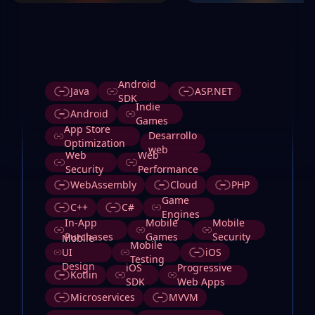
Etiquetas
Android
Java
ASP.NET
SDK
Indie
Android
Games
App Store
Desarrollo
Optimization
web
Web
Web
Security
Performance
WebAssembly
Cloud
PHP
Game
C++
C#
Engines
In-App
Mobile
Mobile
Purchases
Games
Security
Mobile
Mobile
UI
iOS
Testing
Design
iOS
Progressive
Kotlin
SDK
Web Apps
Microservices
MVVM