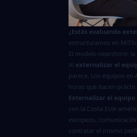
¿Estás evaluando exter
estructuramos en MiTSo
El modelo nearshore: la
Al
externalizar el equi
parece. Los equipos en A
horas que hacen práctic
Externalizar el equipo
con la Costa Este americ
europeos, comunicación 
contratar el mismo perfi