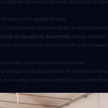
cualquier desarrollo derivado. El acceso al repo
directa con el equipo técnico
e tu único punto de contacto es un account man
alizar el equipo de desarrollo
, insiste en tener
iones semanales de sincronización y en el canal
miento del sistema de forma continua
io la obligación de documentar el sistema cont
 en el código en puntos críticos, y una wiki técn