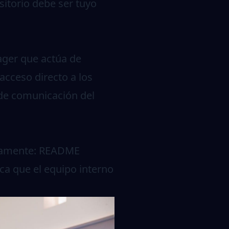
sitorio debe ser tuyo
ager que actúa de
 acceso directo a los
 de comunicación del
inuamente: README
ica que el equipo interno