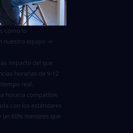
s cómo lo
n nuestro equipo →
 más impacto del que
ncias horarias de 9-12
tiempo real.
na horaria compatible
eada con los estándares
0 y un 60% menores que