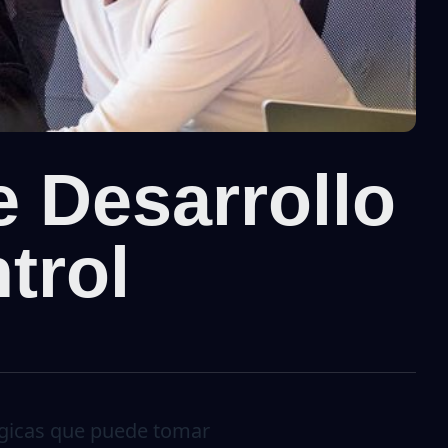
e Desarrollo
trol
tégicas que puede tomar