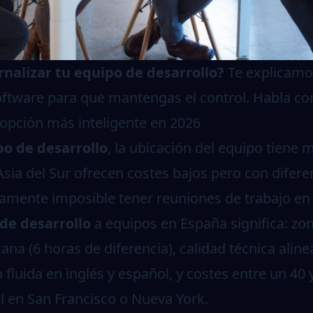
nalizar tu equipo de desarrollo?
Te explicamo
ftware para que mantengas el control.
Habla co
 opción más inteligente en 2026
po de desarrollo
, la ubicación del equipo tiene
sia del Sur ofrecen costes bajos pero con difere
amente imposible tener reuniones de trabajo en 
 de desarrollo
a equipos en España significa: zo
ana (6 horas de diferencia), calidad técnica alin
fluida en inglés y español, y costes entre un 4
l en San Francisco o Nueva York.