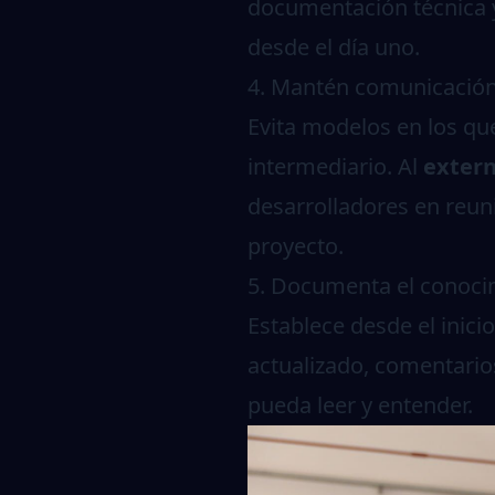
documentación técnica y 
desde el día uno.
4. Mantén comunicación 
Evita modelos en los qu
intermediario. Al
extern
desarrolladores en reun
proyecto.
5. Documenta el conoci
Establece desde el inic
actualizado, comentarios
pueda leer y entender.