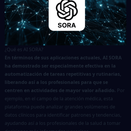
¿Qué es AI SORA?
En términos de sus aplicaciones actuales, AI SORA
ha demostrado ser especialmente efectiva en la
automatización de tareas repetitivas y rutinarias,
liberando así a los profesionales para que se
centren en actividades de mayor valor añadido.
Por
ejemplo, en el campo de la atención médica, esta
plataforma puede analizar grandes volúmenes de
datos clínicos para identificar patrones y tendencias,
ayudando así a los profesionales de la salud a tomar