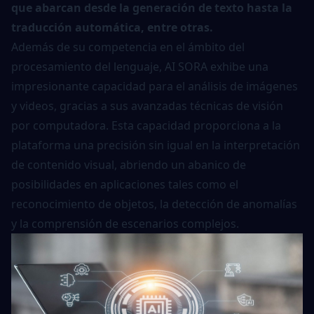
que abarcan desde la generación de texto hasta la
traducción automática, entre otras.
Además de su competencia en el ámbito del
procesamiento del lenguaje, AI SORA exhibe una
impresionante capacidad para el análisis de imágenes
y videos, gracias a sus avanzadas técnicas de visión
por computadora. Esta capacidad proporciona a la
plataforma una precisión sin igual en la interpretación
de contenido visual, abriendo un abanico de
posibilidades en aplicaciones tales como el
reconocimiento de objetos, la detección de anomalías
y la comprensión de escenarios complejos.