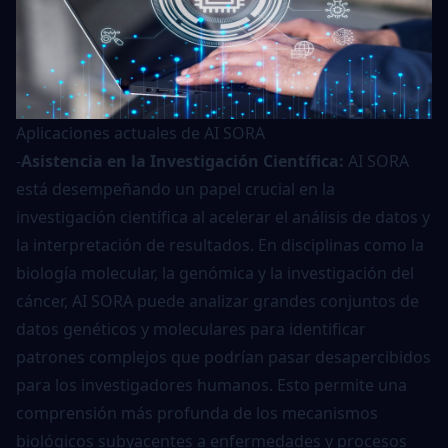
Aplicaciones actuales de AI SORA
-
Asistencia en la Investigación Científica:
AI SORA
está desempeñando un papel crucial en la
investigación científica al acelerar el análisis de datos y
la interpretación de resultados. En disciplinas como la
biología molecular, la genómica y la investigación del
cáncer, AI SORA puede analizar grandes conjuntos de
datos genéticos y moleculares para identificar
patrones complejos que podrían pasar desapercibidos
para los investigadores humanos. Esto permite una
comprensión más profunda de los mecanismos
biológicos subyacentes a enfermedades y procesos