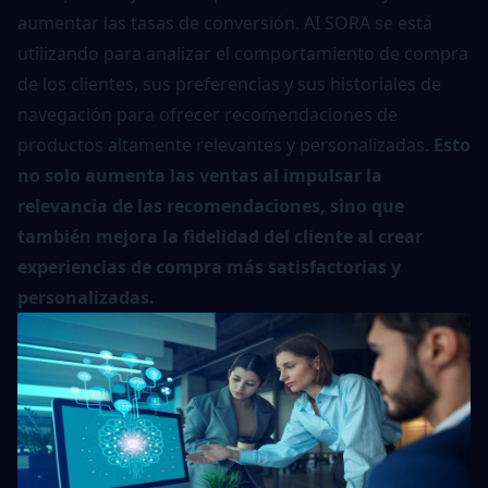
aumentar las tasas de conversión. AI SORA se está
utilizando para analizar el comportamiento de compra
de los clientes, sus preferencias y sus historiales de
navegación para ofrecer recomendaciones de
productos altamente relevantes y personalizadas.
Esto
no solo aumenta las ventas al impulsar la
relevancia de las recomendaciones, sino que
también mejora la fidelidad del cliente al crear
experiencias de compra más satisfactorias y
personalizadas.