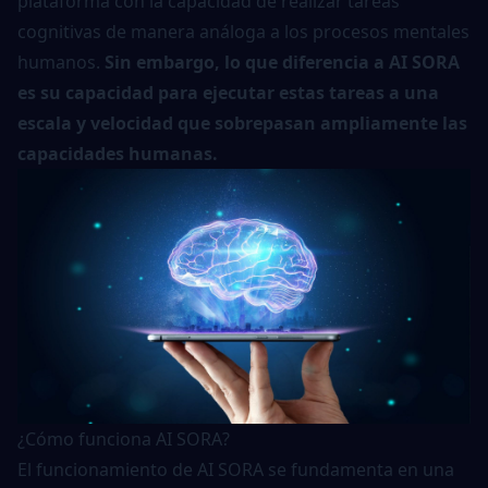
plataforma con la capacidad de realizar tareas
cognitivas de manera análoga a los procesos mentales
humanos.
Sin embargo, lo que diferencia a AI SORA
es su capacidad para ejecutar estas tareas a una
escala y velocidad que sobrepasan ampliamente las
capacidades humanas.
¿Cómo funciona AI SORA?
El funcionamiento de AI SORA se fundamenta en una