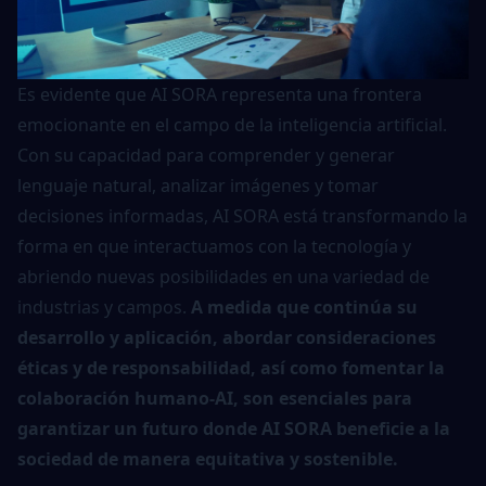
Es evidente que AI SORA representa una frontera
emocionante en el campo de la inteligencia artificial.
Con su capacidad para comprender y generar
lenguaje natural, analizar imágenes y tomar
decisiones informadas, AI SORA está transformando la
forma en que interactuamos con la tecnología y
abriendo nuevas posibilidades en una variedad de
industrias y campos.
A medida que continúa su
desarrollo y aplicación, abordar consideraciones
éticas y de responsabilidad, así como fomentar la
colaboración humano-AI, son esenciales para
garantizar un futuro donde AI SORA beneficie a la
sociedad de manera equitativa y sostenible.