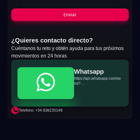
Enviar
¿Quieres contacto directo?
Cuéntanos tu reto y obtén ayuda para tus próximos
movimientos en 24 horas
Whatsapp
https://api.whatsapp.com/se
nd?
phone=+34698865895&text
=Hi!%20MiTSoftware.com
Telefono: +34 938235149