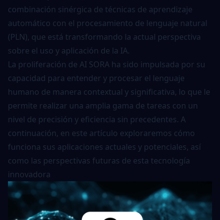
combinación sinérgica de técnicas de aprendizaje
automático con el procesamiento de lenguaje natural
(PLN), que está transformando la actual perspectiva
sobre el uso y aplicación de la IA.
La proliferación de AI SORA ha sido impulsada por su
capacidad para entender y procesar el lenguaje
humano de manera contextual y significativa, lo que le
permite realizar una amplia gama de tareas con un
nivel de precisión y eficiencia sin precedentes. A
continuación, en este artículo exploraremos cómo
funciona sus aplicaciones actuales y potenciales, así
como las perspectivas futuras de esta tecnología
innovadora